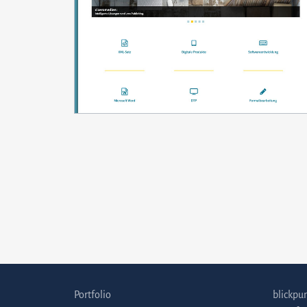
Portfolio
blickpun