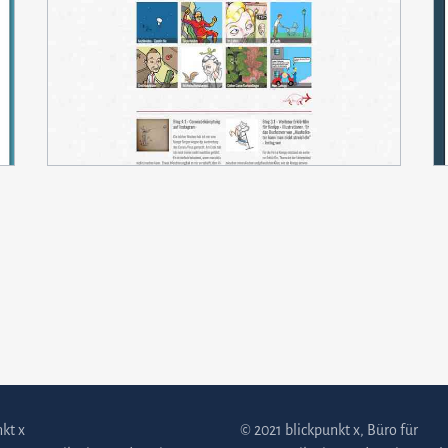
kt x
© 2021 blickpunkt x, Büro für